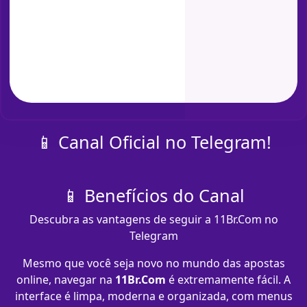
📱 Canal Oficial no Telegram!
📱 Benefícios do Canal
Descubra as vantagens de seguir a 11Br.Com no
Telegram
Mesmo que você seja novo no mundo das apostas
online, navegar na
11Br.Com
é extremamente fácil. A
interface é limpa, moderna e organizada, com menus