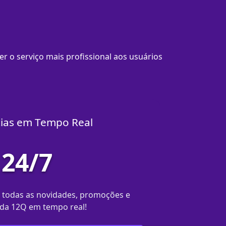
r o serviço mais profissional aos usuários
cias em Tempo Real
24/7
e todas as novidades, promoções e
da 12Q em tempo real!