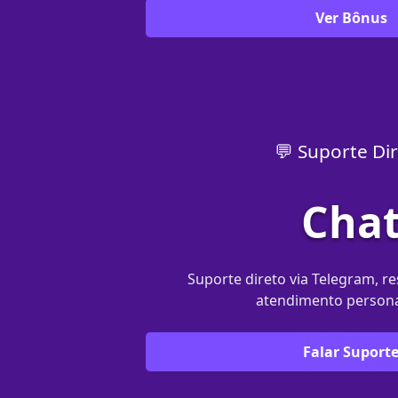
Ver Bônus
💬 Suporte Di
Cha
Suporte direto via Telegram, r
atendimento persona
Falar Suport