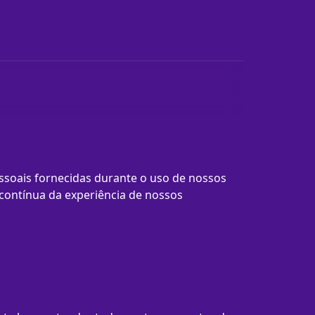
ssoais fornecidas durante o uso de nossos
 contínua da experiência de nossos