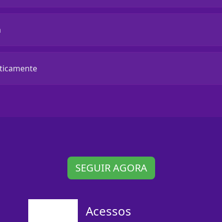
a
aticamente
SEGUIR AGORA
Acessos