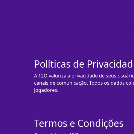
Políticas de Privacida
A 12Q valoriza a privacidade de seus usuár
canais de comunicação. Todos os dados cole
jogadores.
Termos e Condições