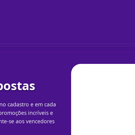
postas
no cadastro e em cada
promoções incríveis e
unte-se aos vencedores