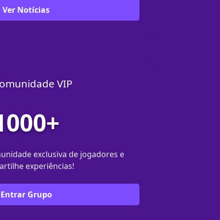
Ver Notícias
Comunidade VIP
1000+
unidade exclusiva de jogadores e
rtilhe experiências!
Entrar Grupo