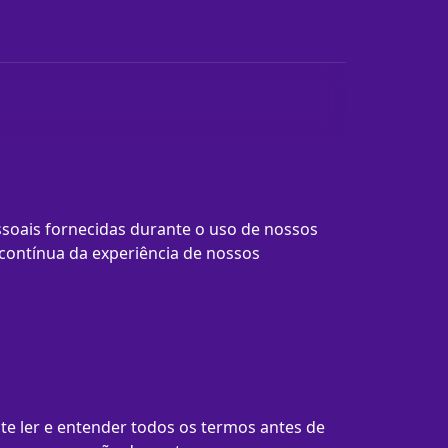
ssoais fornecidas durante o uso de nossos
 contínua da experiência de nossos
te ler e entender todos os termos antes de