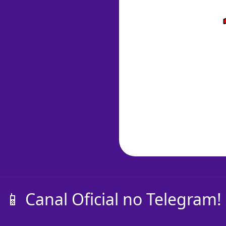
📱 Canal Oficial no Telegram!