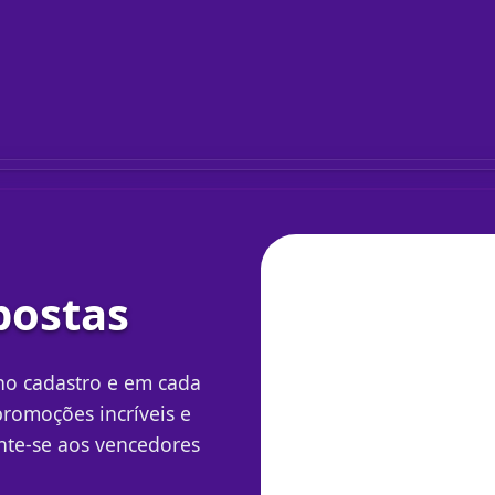
postas
no cadastro e em cada
promoções incríveis e
unte-se aos vencedores