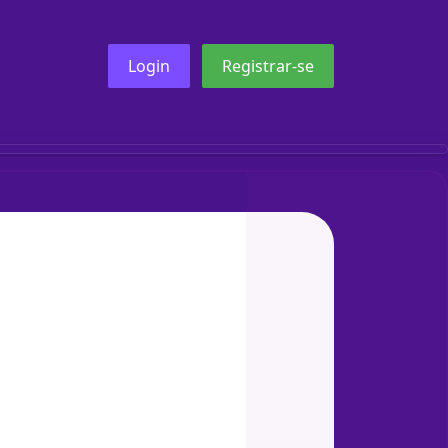
Login
Registrar-se