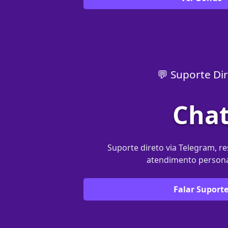
💬 Suporte Di
Cha
Suporte direto via Telegram, r
atendimento persona
Falar Suport