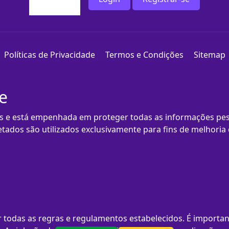
Políticas de Privacidade
Termos e Condições
Sitemap
de
ios e está empenhada em proteger todas as informações pe
tados são utilizados exclusivamente para fins de melhoria
todas as regras e regulamentos estabelecidos. É importan