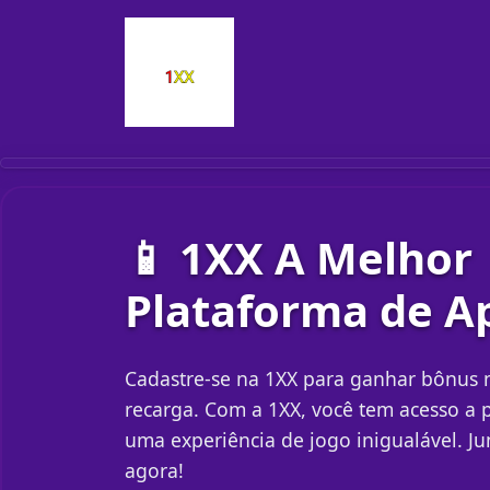
📱 1XX A Melhor
Plataforma de A
Cadastre-se na 1XX para ganhar bônus 
recarga. Com a 1XX, você tem acesso a 
uma experiência de jogo inigualável. J
agora!