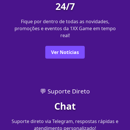
24/7
Fique por dentro de todas as novidades,
promoções e eventos da 1XX Game em tempo
real!
Ver Notícias
💬 Suporte Direto
Chat
Suporte direto via Telegram, respostas rápidas e
atendimento personalizado!