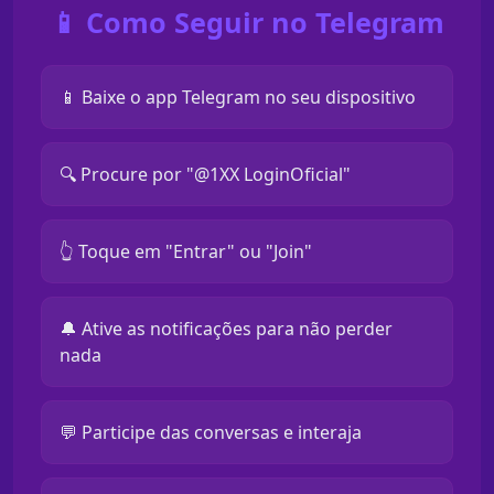
📱 Como Seguir no Telegram
📱 Baixe o app Telegram no seu dispositivo
🔍 Procure por "@1XX LoginOficial"
👆 Toque em "Entrar" ou "Join"
🔔 Ative as notificações para não perder
nada
💬 Participe das conversas e interaja