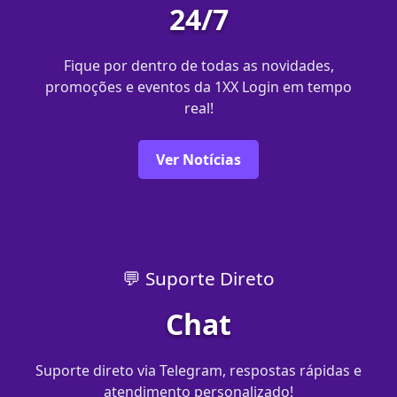
24/7
Fique por dentro de todas as novidades,
promoções e eventos da 1XX Login em tempo
real!
Ver Notícias
💬 Suporte Direto
Chat
Suporte direto via Telegram, respostas rápidas e
atendimento personalizado!