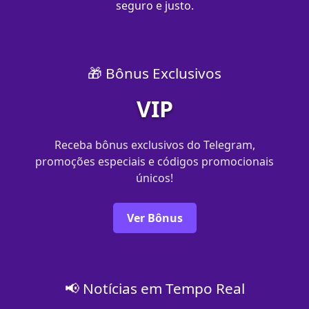
seguro e justo.
🎁 Bônus Exclusivos
VIP
Receba bônus exclusivos do Telegram,
promoções especiais e códigos promocionais
únicos!
Ver Bônus
📢 Notícias em Tempo Real