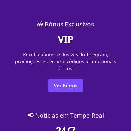
🎁 Bônus Exclusivos
VIP
Receba bônus exclusivos do Telegram,
promoções especiais e códigos promocionais
únicos!
Ver Bônus
📢 Notícias em Tempo Real
24/7