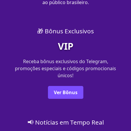
ao público brasileiro.
🎁 Bônus Exclusivos
VIP
Receba bônus exclusivos do Telegram,
promoções especiais e códigos promocionais
únicos!
Ver Bônus
📢 Notícias em Tempo Real