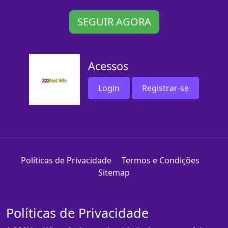
SEGUIR AGORA
Acessos
Login
Registrar-se
Políticas de Privacidade
Termos e Condições
Sitemap
Políticas de Privacidade