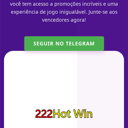
você tem acesso a promoções incríveis e uma
experiência de jogo inigualável. Junte-se aos
vencedores agora!
SEGUIR NO TELEGRAM