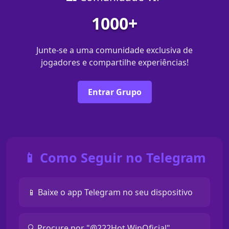
1000+
Junte-se a uma comunidade exclusiva de
jogadores e compartilhe experiências!
Entrar Grupo
📱 Como Seguir no Telegram
📱 Baixe o app Telegram no seu dispositivo
🔍 Procure por "@222Hot WinOficial"