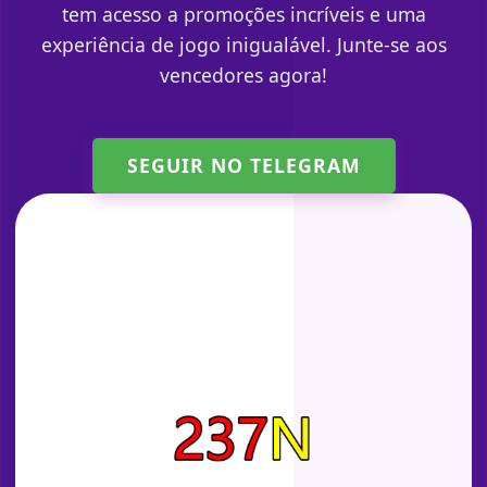
tem acesso a promoções incríveis e uma
experiência de jogo inigualável. Junte-se aos
vencedores agora!
SEGUIR NO TELEGRAM