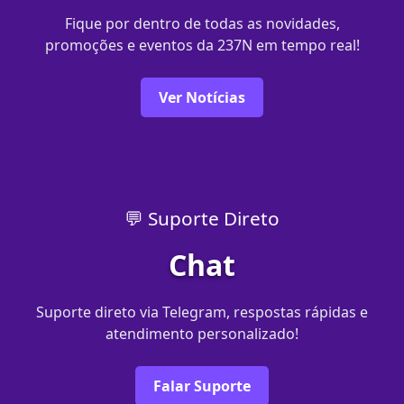
Fique por dentro de todas as novidades,
promoções e eventos da 237N em tempo real!
Ver Notícias
💬 Suporte Direto
Chat
Suporte direto via Telegram, respostas rápidas e
atendimento personalizado!
Falar Suporte