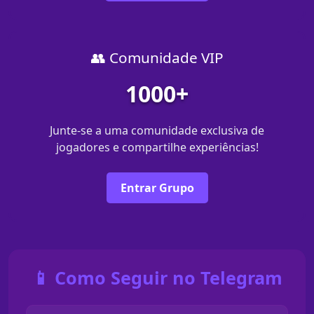
👥 Comunidade VIP
1000+
Junte-se a uma comunidade exclusiva de
jogadores e compartilhe experiências!
Entrar Grupo
📱 Como Seguir no Telegram