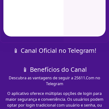
📱 Canal Oficial no Telegram!
📱 Benefícios do Canal
Descubra as vantagens de seguir a 25611.Com no
Telegram
O aplicativo oferece múltiplas opções de login para
maior segurança e conveniência. Os usuários podem
optar por login tradicional com usuário e senha, ou