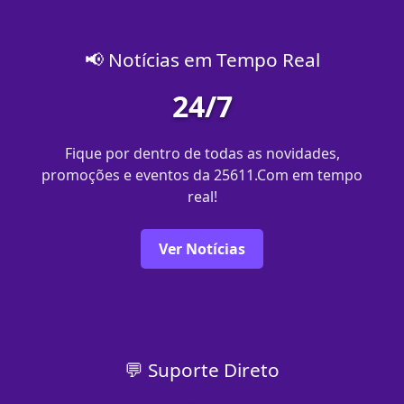
📢 Notícias em Tempo Real
24/7
Fique por dentro de todas as novidades,
promoções e eventos da 25611.Com em tempo
real!
Ver Notícias
💬 Suporte Direto