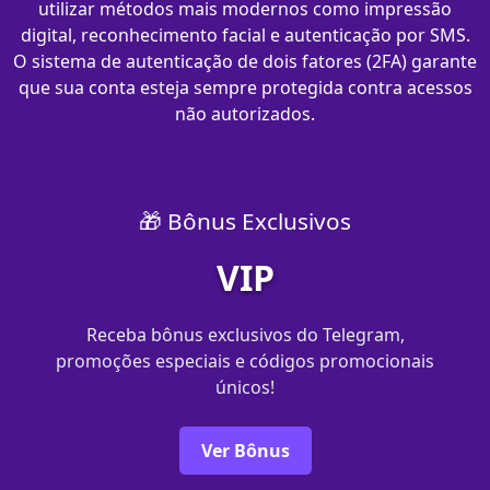
utilizar métodos mais modernos como impressão
digital, reconhecimento facial e autenticação por SMS.
O sistema de autenticação de dois fatores (2FA) garante
que sua conta esteja sempre protegida contra acessos
não autorizados.
🎁 Bônus Exclusivos
VIP
Receba bônus exclusivos do Telegram,
promoções especiais e códigos promocionais
únicos!
Ver Bônus