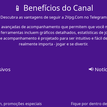
📱 Benefícios do Canal
Descubra as vantagens de seguir a 2Vpg.Com no Telegram
s avançadas de acompanhamento que permitem que você m
 ferramentas incluem gráficos detalhados, estatísticas de
e acompanhamento é projetado para ser intuitivo e fácil d
realmente importa - jogar e se divertir.
sivos
📢 Notí
m, promoções especiais
Fique por dentro d