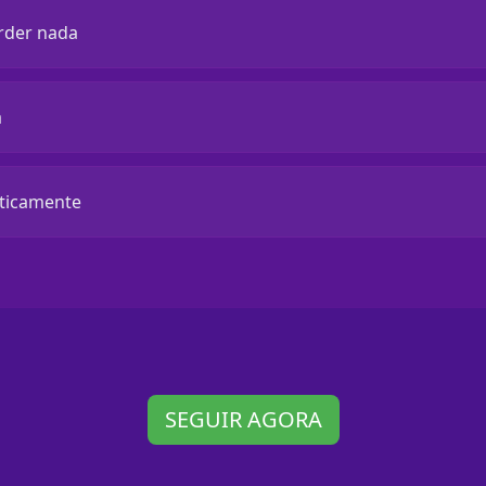
erder nada
a
aticamente
SEGUIR AGORA