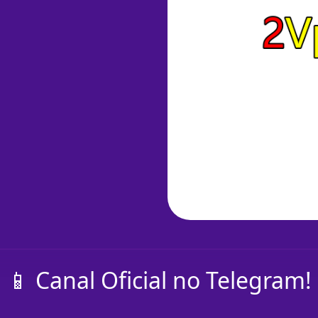
📱 Canal Oficial no Telegram!