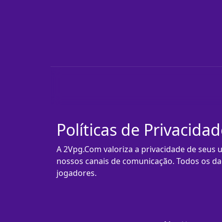
Políticas de Privacida
A 2Vpg.Com valoriza a privacidade de seus
nossos canais de comunicação. Todos os dad
jogadores.