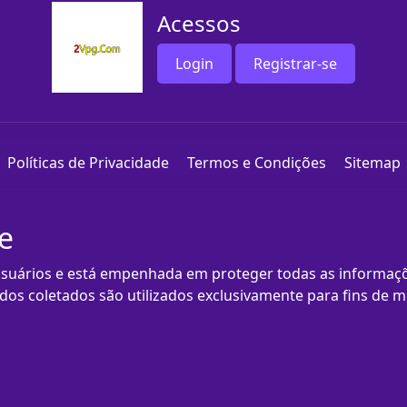
Acessos
Login
Registrar-se
Políticas de Privacidade
Termos e Condições
Sitemap
de
 usuários e está empenhada em proteger todas as informaçõ
os coletados são utilizados exclusivamente para fins de m