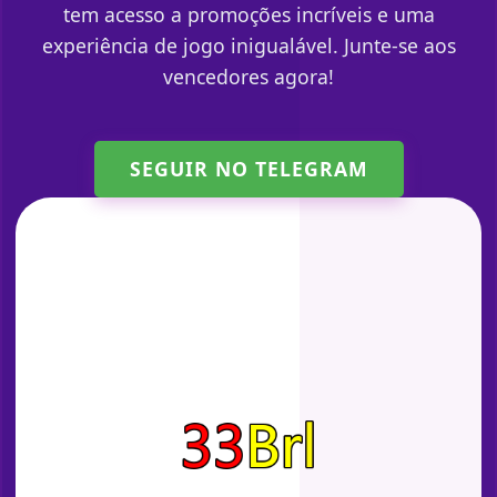
tem acesso a promoções incríveis e uma
experiência de jogo inigualável. Junte-se aos
vencedores agora!
SEGUIR NO TELEGRAM