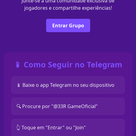
Junte-se a uma comunidade exclusiva de
jogadores e compartilhe experiências!
Entrar Grupo
📱 Como Seguir no Telegram
📱 Baixe o app Telegram no seu dispositivo
🔍 Procure por "@33R GameOficial"
👆 Toque em "Entrar" ou "Join"