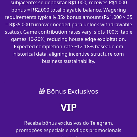
subjacente: se depositar R$1.000, receives R$1.000
bonus = R$2.000 total playable balance. Wagering
requirements typically 35x bonus amount (R$1.000 × 35
= R$35.000 turnover needed para unlock withdrawable
status). Game contribution rates vary: slots 100%, table
games 10-20%, reducing house edge exploitation.
Expected completion rate ~12-18% baseado em
historical data, aligning incentive structure com
business sustainability.
🎁 Bônus Exclusivos
VIP
Receba bônus exclusivos do Telegram,
promoções especiais e códigos promocionais