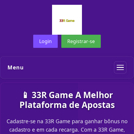
Login
Registrar-se
Menu
📱 33R Game A Melhor
Plataforma de Apostas
Cadastre-se na 33R Game para ganhar bônus no
cadastro e em cada recarga. Com a 33R Game,