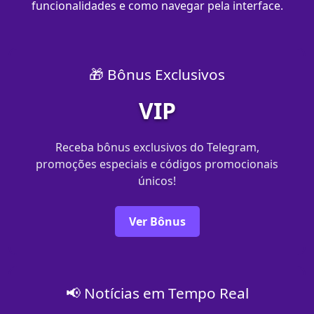
funcionalidades e como navegar pela interface.
🎁 Bônus Exclusivos
VIP
Receba bônus exclusivos do Telegram,
promoções especiais e códigos promocionais
únicos!
Ver Bônus
📢 Notícias em Tempo Real