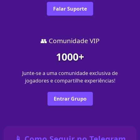
Falar Suporte
👥 Comunidade VIP
1000+
Junte-se a uma comunidade exclusiva de
jogadores e compartilhe experiências!
Entrar Grupo
📱 Como Seguir no Telegram