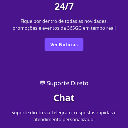
24/7
Fique por dentro de todas as novidades,
promoções e eventos da 365GG em tempo real!
Ver Notícias
💬 Suporte Direto
Chat
Suporte direto via Telegram, respostas rápidas e
atendimento personalizado!