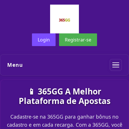
Login
Registrar-se
Menu
📱 365GG A Melhor
Plataforma de Apostas
Cadastre-se na 365GG para ganhar bônus no
cadastro e em cada recarga. Com a 365GG, você