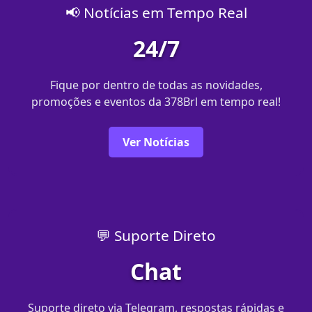
📢 Notícias em Tempo Real
24/7
Fique por dentro de todas as novidades,
promoções e eventos da 378Brl em tempo real!
Ver Notícias
💬 Suporte Direto
Chat
Suporte direto via Telegram, respostas rápidas e