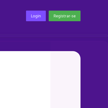
Login
Registrar-se