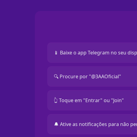
📱 Baixe o app Telegram no seu disp
🔍 Procure por "@3AAOficial"
👆 Toque em "Entrar" ou "Join"
🔔 Ative as notificações para não p