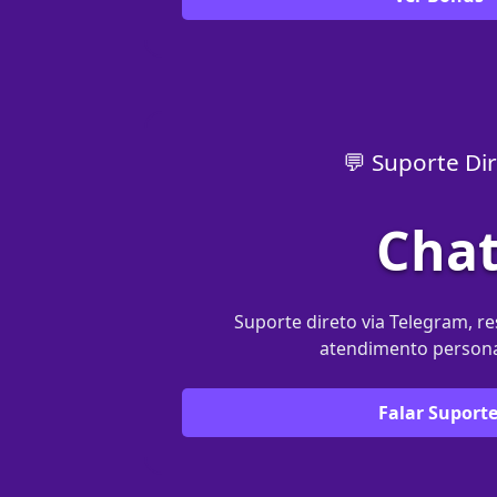
💬 Suporte Di
Cha
Suporte direto via Telegram, r
atendimento persona
Falar Suport