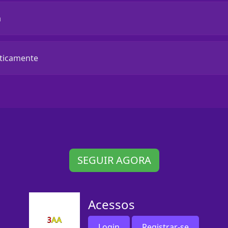
a
aticamente
SEGUIR AGORA
Acessos
Login
Registrar-se