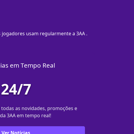
os jogadores usam regularmente a 3AA .
cias em Tempo Real
24/7
e todas as novidades, promoções e
 da 3AA em tempo real!
Ver Notícias