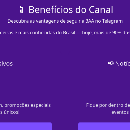
📱 Benefícios do Canal
Descubra as vantagens de seguir a 3AA no Telegram
meiras e mais conhecidas do Brasil — hoje, mais de 90% d
sivos
📢 Notí
m, promoções especiais
Fique por dentro d
s únicos!
eventos