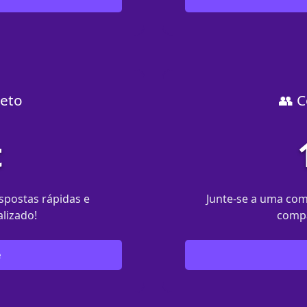
reto
👥 
t
espostas rápidas e
Junte-se a uma com
lizado!
compa
e