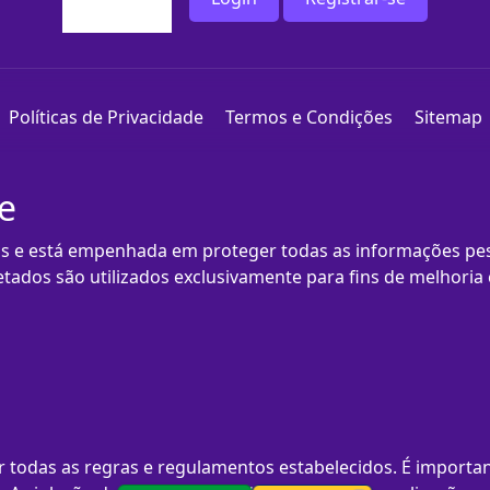
Políticas de Privacidade
Termos e Condições
Sitemap
de
ios e está empenhada em proteger todas as informações pe
tados são utilizados exclusivamente para fins de melhoria
todas as regras e regulamentos estabelecidos. É importan