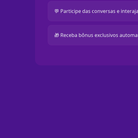
💬 Participe das conversas e interaj
🎁 Receba bônus exclusivos autom