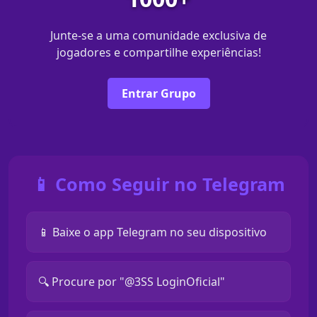
Junte-se a uma comunidade exclusiva de
jogadores e compartilhe experiências!
Entrar Grupo
📱 Como Seguir no Telegram
📱 Baixe o app Telegram no seu dispositivo
🔍 Procure por "@3SS LoginOficial"