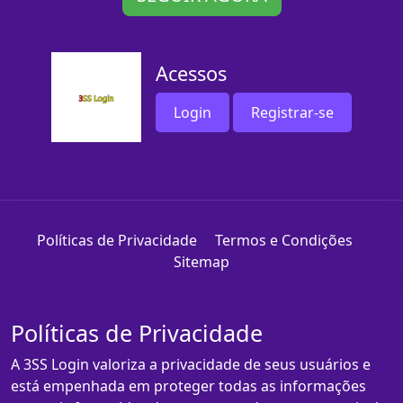
Acessos
Login
Registrar-se
Políticas de Privacidade
Termos e Condições
Sitemap
Políticas de Privacidade
A 3SS Login valoriza a privacidade de seus usuários e
está empenhada em proteger todas as informações