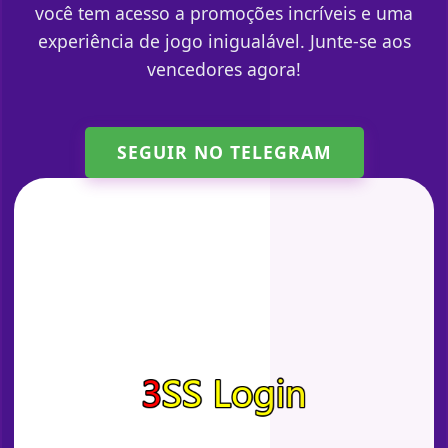
você tem acesso a promoções incríveis e uma
experiência de jogo inigualável. Junte-se aos
vencedores agora!
SEGUIR NO TELEGRAM