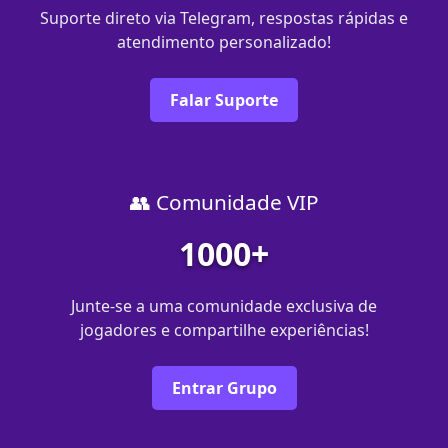
Suporte direto via Telegram, respostas rápidas e
atendimento personalizado!
Falar Suporte
👥 Comunidade VIP
1000+
Junte-se a uma comunidade exclusiva de
jogadores e compartilhe experiências!
Entrar Grupo