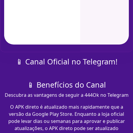
📱 Canal Oficial no Telegram!
📱 Benefícios do Canal
Descubra as vantagens de seguir a 444Ok no Telegram
O APK direto é atualizado mais rapidamente que a
versão da Google Play Store. Enquanto a loja oficial
pode levar dias ou semanas para aprovar e publicar
atualizações, o APK direto pode ser atualizado