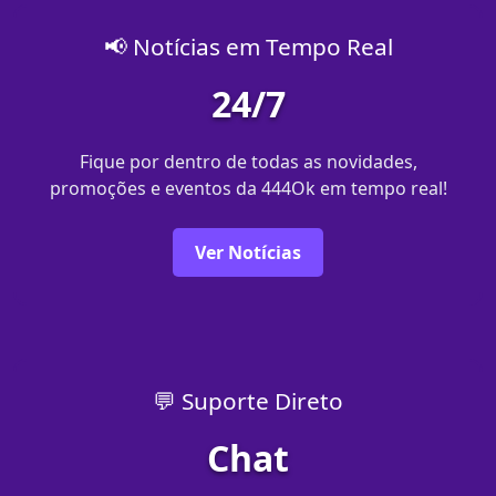
📢 Notícias em Tempo Real
24/7
Fique por dentro de todas as novidades,
promoções e eventos da 444Ok em tempo real!
Ver Notícias
💬 Suporte Direto
Chat