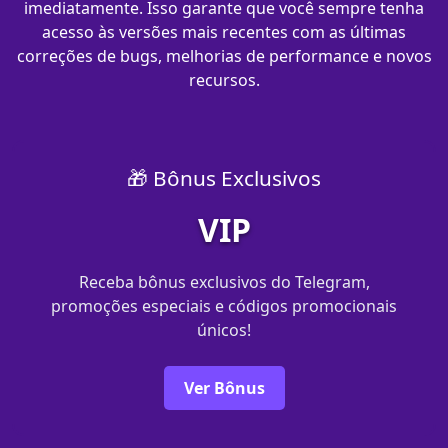
imediatamente. Isso garante que você sempre tenha
acesso às versões mais recentes com as últimas
correções de bugs, melhorias de performance e novos
recursos.
🎁 Bônus Exclusivos
VIP
Receba bônus exclusivos do Telegram,
promoções especiais e códigos promocionais
únicos!
Ver Bônus