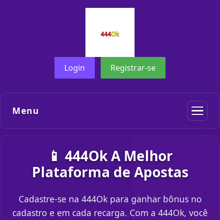
Login
Registrar-se
Menu
📱 444Ok A Melhor
Plataforma de Apostas
Cadastre-se na 444Ok para ganhar bônus no
cadastro e em cada recarga. Com a 444Ok, você