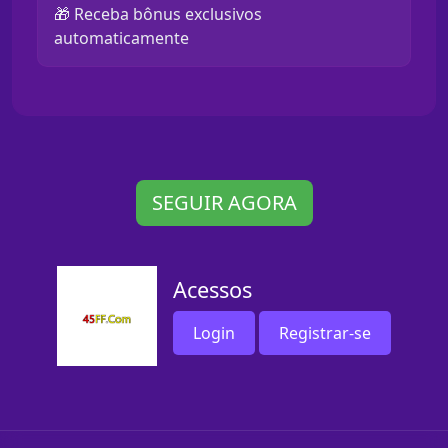
🎁 Receba bônus exclusivos
automaticamente
SEGUIR AGORA
Acessos
Login
Registrar-se