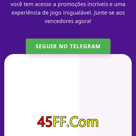
você tem acesso a promoções incríveis e uma
experiência de jogo inigualável. Junte-se aos
vencedores agora!
SEGUIR NO TELEGRAM