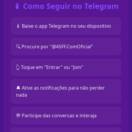
📱 Como Seguir no Telegram
📱 Baixe o app Telegram no seu dispositivo
🔍 Procure por "@45FF.ComOficial"
👆 Toque em "Entrar" ou "Join"
🔔 Ative as notificações para não perder
nada
💬 Participe das conversas e interaja