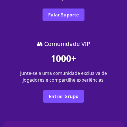
Falar Suporte
👥 Comunidade VIP
1000+
Junte-se a uma comunidade exclusiva de
jogadores e compartilhe experiências!
Entrar Grupo