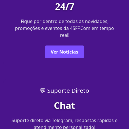
24/7
Fique por dentro de todas as novidades,
promoções e eventos da 45FF.Com em tempo
real!
Ver Notícias
💬 Suporte Direto
Chat
Suporte direto via Telegram, respostas rápidas e
atendimento personalizado!