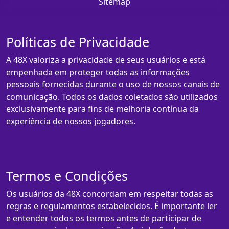
Sitemap
Políticas de Privacidade
A 48X valoriza a privacidade de seus usuários e está
empenhada em proteger todas as informações
pessoais fornecidas durante o uso de nossos canais de
comunicação. Todos os dados coletados são utilizados
exclusivamente para fins de melhoria contínua da
experiência de nossos jogadores.
Termos e Condições
Os usuários da 48X concordam em respeitar todas as
regras e regulamentos estabelecidos. É importante ler
e entender todos os termos antes de participar de