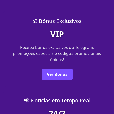
🎁 Bônus Exclusivos
VIP
Receba bônus exclusivos do Telegram,
promoções especiais e códigos promocionais
únicos!
Ver Bônus
📢 Notícias em Tempo Real
24/7