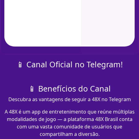
📱 Canal Oficial no Telegram!
📱 Benefícios do Canal
Descubra as vantagens de seguir a 48X no Telegram
A 48X é um app de entretenimento que reúne múltiplas
modalidades de jogo — a plataforma 48X Brasil conta
com uma vasta comunidade de usuários que
compartilham a diversão.