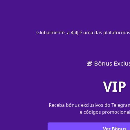
Globalmente, a 4J4J é uma das plataformas 
🎁 Bônus Exclu
VIP
Receba bônus exclusivos do Telegra
e códigos promocionai
Ver Bônus