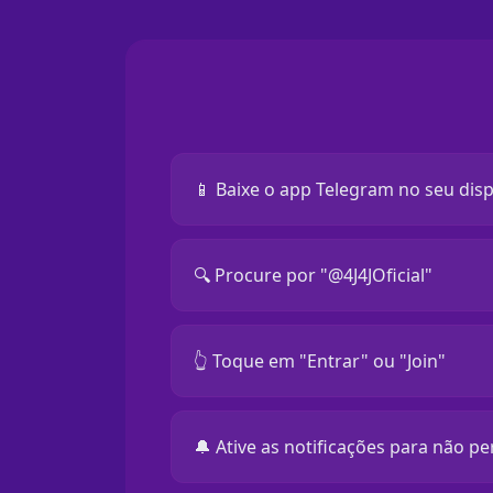
📱 Baixe o app Telegram no seu disp
🔍 Procure por "@4J4JOficial"
👆 Toque em "Entrar" ou "Join"
🔔 Ative as notificações para não p