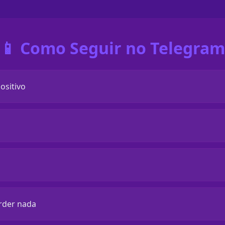
📱 Como Seguir no Telegram
ositivo
erder nada