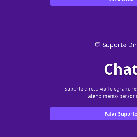
💬 Suporte Di
Cha
Suporte direto via Telegram, r
atendimento persona
Falar Suport