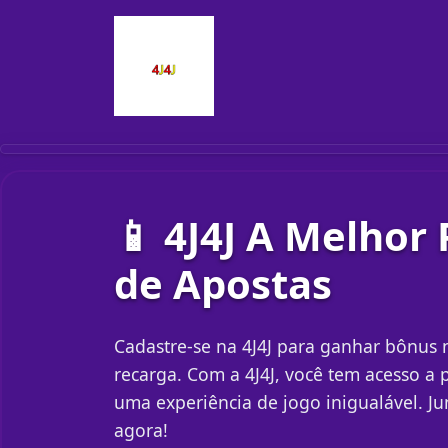
📱 4J4J A Melhor
de Apostas
Cadastre-se na 4J4J para ganhar bônus 
recarga. Com a 4J4J, você tem acesso a 
uma experiência de jogo inigualável. J
agora!