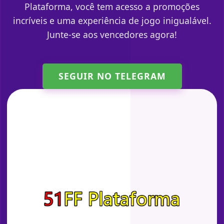
Plataforma, você tem acesso a promoções
incríveis e uma experiência de jogo inigualável.
Junte-se aos vencedores agora!
SEGUIR NO TELEGRAM