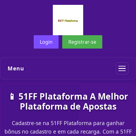
Login
Registrar-se
Menu
📱 51FF Plataforma A Melhor
Plataforma de Apostas
Cadastre-se na 51FF Plataforma para ganhar
bônus no cadastro e em cada recarga. Com a 51FF