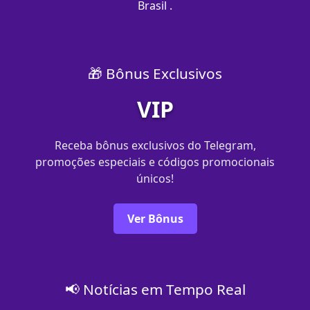
Brasil .
🎁 Bônus Exclusivos
VIP
Receba bônus exclusivos do Telegram,
promoções especiais e códigos promocionais
únicos!
Ver Bônus
📢 Notícias em Tempo Real