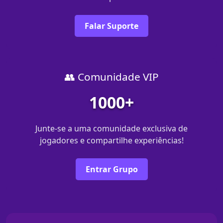
Falar Suporte
👥 Comunidade VIP
1000+
Junte-se a uma comunidade exclusiva de
jogadores e compartilhe experiências!
Entrar Grupo