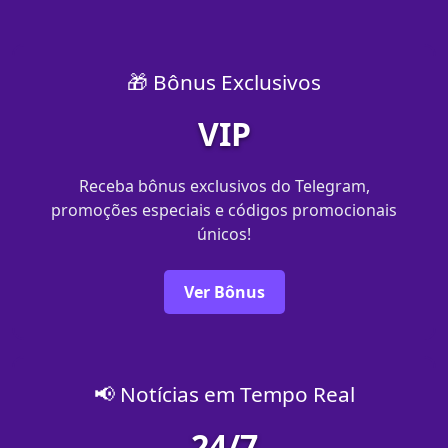
🎁 Bônus Exclusivos
VIP
Receba bônus exclusivos do Telegram,
promoções especiais e códigos promocionais
únicos!
Ver Bônus
📢 Notícias em Tempo Real
24/7