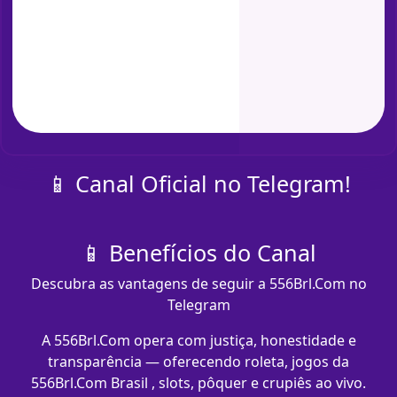
📱 Canal Oficial no Telegram!
📱 Benefícios do Canal
Descubra as vantagens de seguir a 556Brl.Com no
Telegram
A 556Brl.Com opera com justiça, honestidade e
transparência — oferecendo roleta, jogos da
556Brl.Com Brasil , slots, pôquer e crupiês ao vivo.