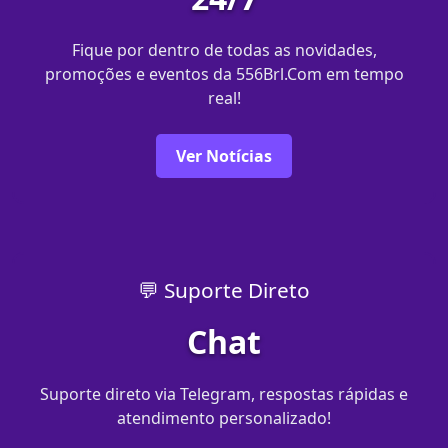
Fique por dentro de todas as novidades,
promoções e eventos da 556Brl.Com em tempo
real!
Ver Notícias
💬 Suporte Direto
Chat
Suporte direto via Telegram, respostas rápidas e
atendimento personalizado!