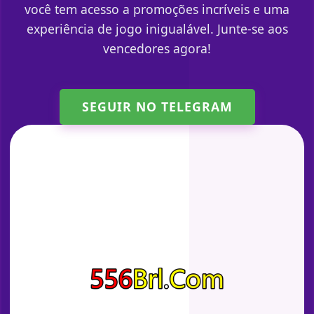
você tem acesso a promoções incríveis e uma
experiência de jogo inigualável. Junte-se aos
vencedores agora!
SEGUIR NO TELEGRAM