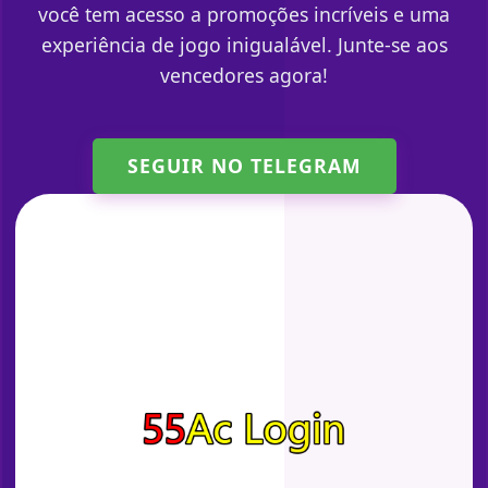
você tem acesso a promoções incríveis e uma
experiência de jogo inigualável. Junte-se aos
vencedores agora!
SEGUIR NO TELEGRAM