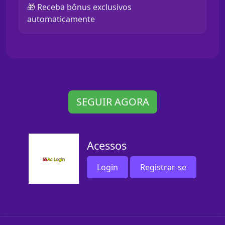
🎁 Receba bônus exclusivos
automaticamente
SEGUIR AGORA
Acessos
Login
Registrar-se