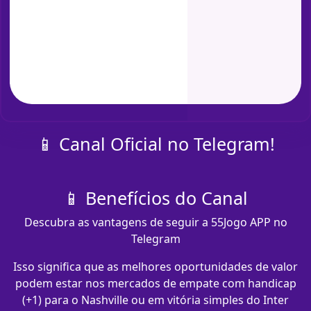
📱 Canal Oficial no Telegram!
📱 Benefícios do Canal
Descubra as vantagens de seguir a 55Jogo APP no
Telegram
Isso significa que as melhores oportunidades de valor
podem estar nos mercados de empate com handicap
(+1) para o Nashville ou em vitória simples do Inter