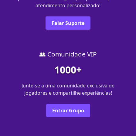
atendimento personalizado!
Falar Suporte
👥 Comunidade VIP
1000+
Junte-se a uma comunidade exclusiva de
jogadores e compartilhe experiências!
Entrar Grupo