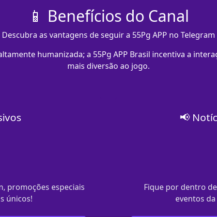
📱 Benefícios do Canal
Descubra as vantagens de seguir a 55Pg APP no Telegram
ltamente humanizada; a 55Pg APP Brasil incentiva a interaç
mais diversão ao jogo.
sivos
📢 Notí
m, promoções especiais
Fique por dentro d
s únicos!
eventos da