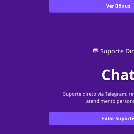
Ver Bônus
💬 Suporte Di
Cha
Suporte direto via Telegram, r
atendimento persona
Falar Suport