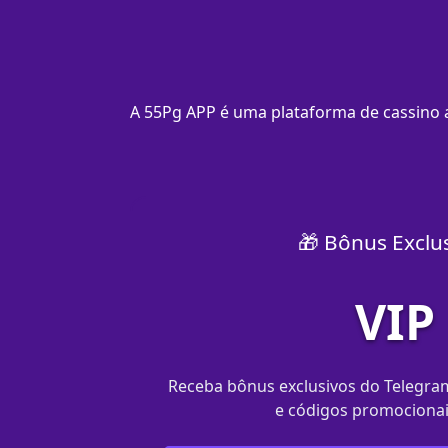
A 55Pg APP é uma plataforma de cassino a
🎁 Bônus Exclu
VIP
Receba bônus exclusivos do Telegra
e códigos promocionai