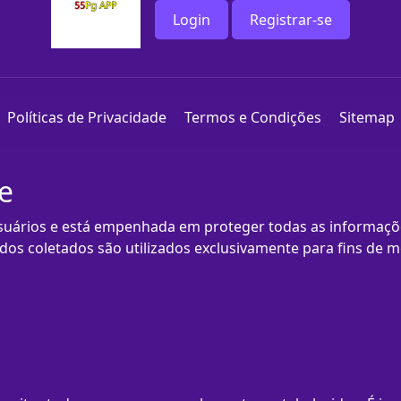
Login
Registrar-se
Políticas de Privacidade
Termos e Condições
Sitemap
de
usuários e está empenhada em proteger todas as informaçõ
os coletados são utilizados exclusivamente para fins de m