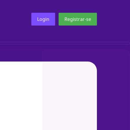
Login
Registrar-se