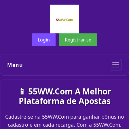
Login
Registrar-se
Menu
📱 55WW.Com A Melhor
Plataforma de Apostas
Cadastre-se na 55WW.Com para ganhar bônus no
cadastro e em cada recarga. Com a 55WW.Com,