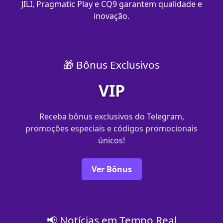
JILI, Pragmatic Play e CQ9 garantem qualidade e
inovação.
🎁 Bônus Exclusivos
VIP
Receba bônus exclusivos do Telegram,
promoções especiais e códigos promocionais
únicos!
Ver Bônus
📢 Notícias em Tempo Real