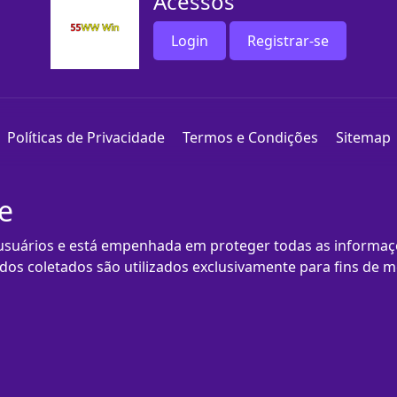
Acessos
Login
Registrar-se
Políticas de Privacidade
Termos e Condições
Sitemap
de
 usuários e está empenhada em proteger todas as informaç
os coletados são utilizados exclusivamente para fins de m