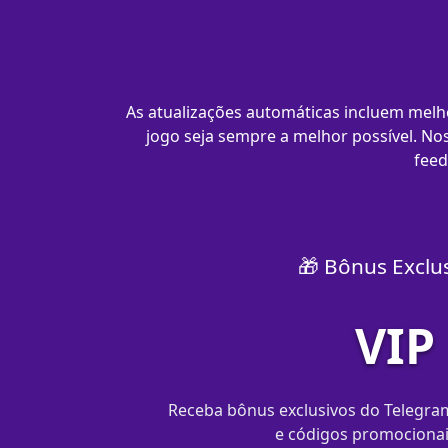
As atualizações automáticas incluem melh
jogo seja sempre a melhor possível. N
feed
🎁 Bônus Exclu
VIP
Receba bônus exclusivos do Telegra
e códigos promocionai