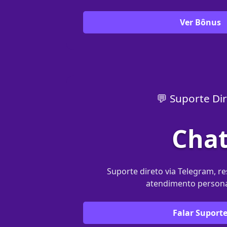
Ver Bônus
💬 Suporte Di
Cha
Suporte direto via Telegram, r
atendimento persona
Falar Suport