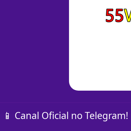
📱 Canal Oficial no Telegram!