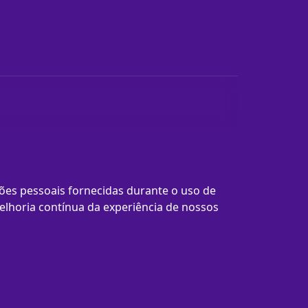
ões pessoais fornecidas durante o uso de
elhoria contínua da experiência de nossos