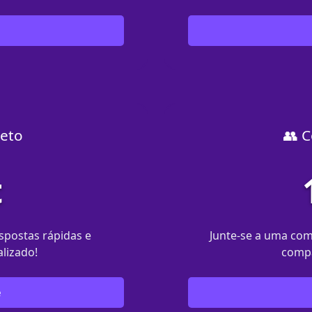
reto
👥 
t
espostas rápidas e
Junte-se a uma com
lizado!
compa
e