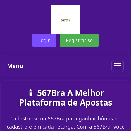
Login
Registrar-se
Menu
📱 567Bra A Melhor
Plataforma de Apostas
Cadastre-se na 567Bra para ganhar bônus no
cadastro e em cada recarga. Com a 567Bra, você