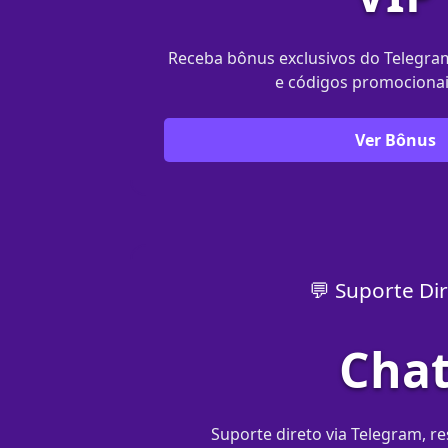
Receba bônus exclusivos do Telegra
e códigos promocionai
Ver Bônus
💬 Suporte Di
Cha
Suporte direto via Telegram, r