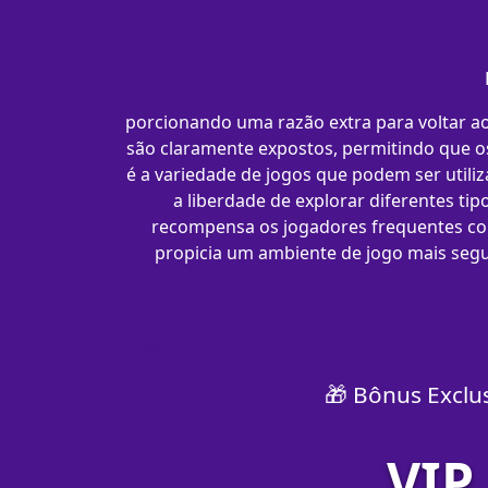
porcionando uma razão extra para voltar 
são claramente expostos, permitindo que os
é a variedade de jogos que podem ser utili
a liberdade de explorar diferentes ti
recompensa os jogadores frequentes com
propicia um ambiente de jogo mais segu
🎁 Bônus Exclu
VIP