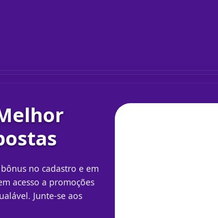
 Melhor
postas
 bônus no cadastro e em
tem acesso a promoções
ualável. Junte-se aos