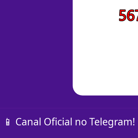
📱 Canal Oficial no Telegram!