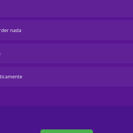
erder nada
a
aticamente