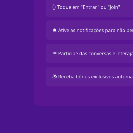
👆 Toque em "Entrar" ou "Join"
🔔 Ative as notificações para não p
💬 Participe das conversas e interaj
🎁 Receba bônus exclusivos autom