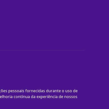
ções pessoais fornecidas durante o uso de
elhoria contínua da experiência de nossos