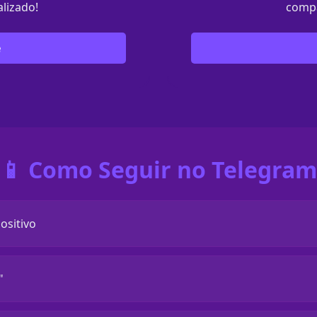
lizado!
compa
e
📱 Como Seguir no Telegram
ositivo
"