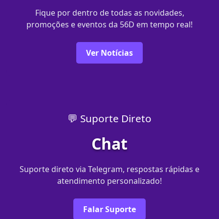
Fique por dentro de todas as novidades,
promoções e eventos da 56D em tempo real!
Ver Notícias
💬 Suporte Direto
Chat
Suporte direto via Telegram, respostas rápidas e
atendimento personalizado!
Falar Suporte