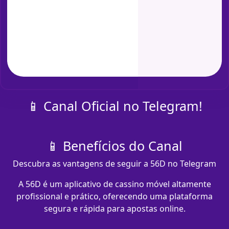
📱 Canal Oficial no Telegram!
📱 Benefícios do Canal
Descubra as vantagens de seguir a 56D no Telegram
A 56D é um aplicativo de cassino móvel altamente
profissional e prático, oferecendo uma plataforma
segura e rápida para apostas online.