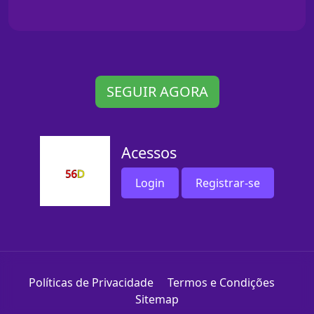
SEGUIR AGORA
Acessos
Login
Registrar-se
Políticas de Privacidade
Termos e Condições
Sitemap