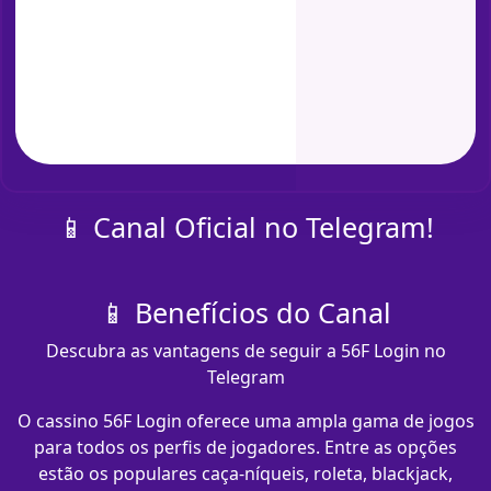
📱 Canal Oficial no Telegram!
📱 Benefícios do Canal
Descubra as vantagens de seguir a 56F Login no
Telegram
O cassino 56F Login oferece uma ampla gama de jogos
para todos os perfis de jogadores. Entre as opções
estão os populares caça-níqueis, roleta, blackjack,