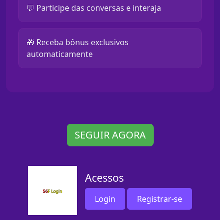
💬 Participe das conversas e interaja
🎁 Receba bônus exclusivos
automaticamente
SEGUIR AGORA
Acessos
Login
Registrar-se