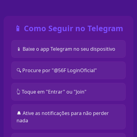
📱 Como Seguir no Telegram
📱 Baixe o app Telegram no seu dispositivo
🔍 Procure por "@56F LoginOficial"
👆 Toque em "Entrar" ou "Join"
🔔 Ative as notificações para não perder
nada