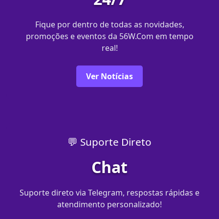
Fique por dentro de todas as novidades,
promoções e eventos da 56W.Com em tempo
real!
Ver Notícias
💬 Suporte Direto
Chat
Suporte direto via Telegram, respostas rápidas e
atendimento personalizado!