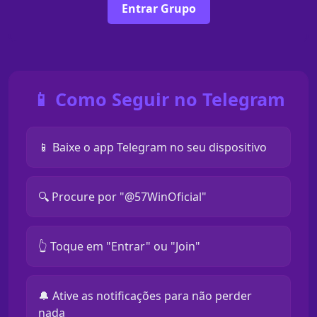
Entrar Grupo
📱 Como Seguir no Telegram
📱 Baixe o app Telegram no seu dispositivo
🔍 Procure por "@57WinOficial"
👆 Toque em "Entrar" ou "Join"
🔔 Ative as notificações para não perder
nada