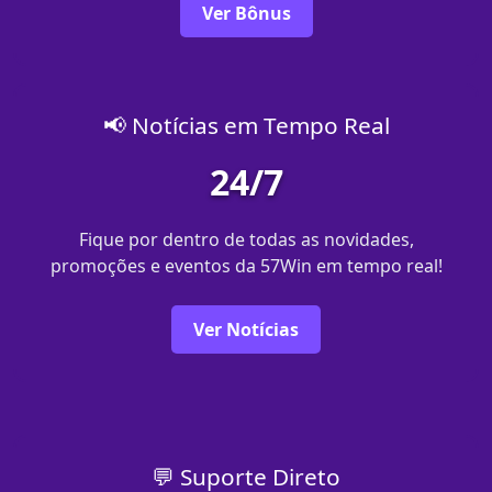
Ver Bônus
📢 Notícias em Tempo Real
24/7
Fique por dentro de todas as novidades,
promoções e eventos da 57Win em tempo real!
Ver Notícias
💬 Suporte Direto