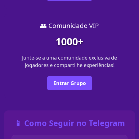
👥 Comunidade VIP
1000+
Junte-se a uma comunidade exclusiva de
jogadores e compartilhe experiências!
Entrar Grupo
📱 Como Seguir no Telegram