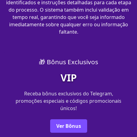
identificados e instruções detalhadas para cada etapa
do processo. O sistema também inclui validação em
tempo real, garantindo que você seja informado
imediatamente sobre qualquer erro ou informação
faltante.
🎁 Bônus Exclusivos
VIP
Receba bônus exclusivos do Telegram,
promoções especiais e códigos promocionais
únicos!
Ver Bônus