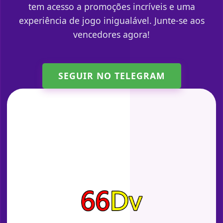
tem acesso a promoções incríveis e uma
experiência de jogo inigualável. Junte-se aos
vencedores agora!
SEGUIR NO TELEGRAM