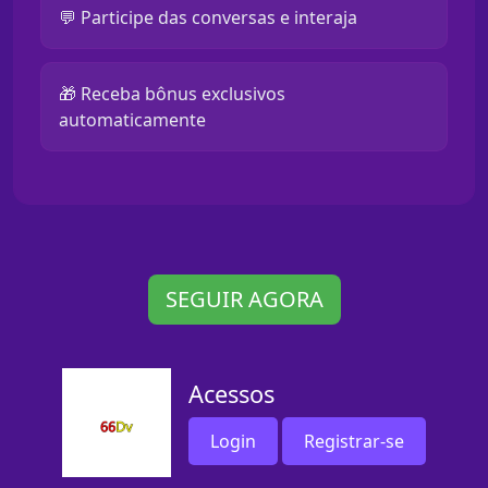
💬 Participe das conversas e interaja
🎁 Receba bônus exclusivos
automaticamente
SEGUIR AGORA
Acessos
Login
Registrar-se