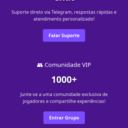
Suporte direto via Telegram, respostas rápidas e
atendimento personalizado!
Falar Suporte
👥 Comunidade VIP
1000+
Junte-se a uma comunidade exclusiva de
jogadores e compartilhe experiências!
Entrar Grupo