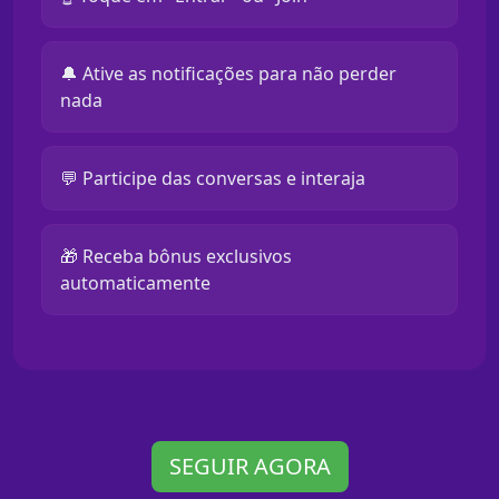
🔔 Ative as notificações para não perder
nada
💬 Participe das conversas e interaja
🎁 Receba bônus exclusivos
automaticamente
SEGUIR AGORA