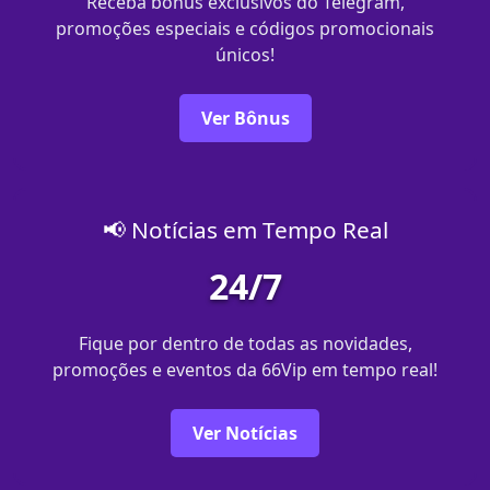
Receba bônus exclusivos do Telegram,
promoções especiais e códigos promocionais
únicos!
Ver Bônus
📢 Notícias em Tempo Real
24/7
Fique por dentro de todas as novidades,
promoções e eventos da 66Vip em tempo real!
Ver Notícias