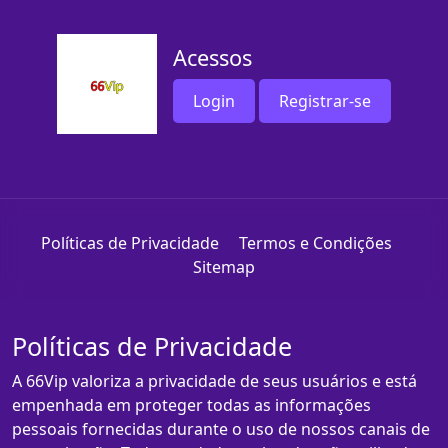
Acessos
Login
Registrar-se
Políticas de Privacidade
Termos e Condições
Sitemap
Políticas de Privacidade
A 66Vip valoriza a privacidade de seus usuários e está
empenhada em proteger todas as informações
pessoais fornecidas durante o uso de nossos canais de