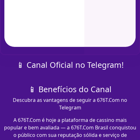
📱 Canal Oficial no Telegram!
📱 Benefícios do Canal
Descubra as vantagens de seguir a 676T.Com no
Telegram
A 676T.Com é hoje a plataforma de cassino mais
popular e bem avaliada — a 676T.Com Brasil conquistou
o público com sua reputação sólida e serviço de