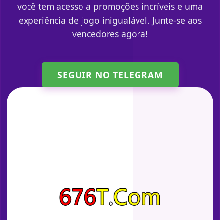
você tem acesso a promoções incríveis e uma
experiência de jogo inigualável. Junte-se aos
vencedores agora!
SEGUIR NO TELEGRAM