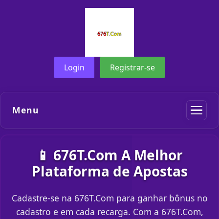
Login
Registrar-se
Menu
📱 676T.Com A Melhor
Plataforma de Apostas
Cadastre-se na 676T.Com para ganhar bônus no
cadastro e em cada recarga. Com a 676T.Com,