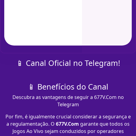
📱 Canal Oficial no Telegram!
📱 Benefícios do Canal
Descubra as vantagens de seguir a 677V.Com no
Telegram
Por fim, é igualmente crucial considerar a segurança e
a regulamentação. O
677V.Com
garante que todos os
Jogos Ao Vivo sejam conduzidos por operadores