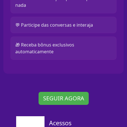
nada
💬 Participe das conversas e interaja
🎁 Receba bônus exclusivos
automaticamente
SEGUIR AGORA
Acessos