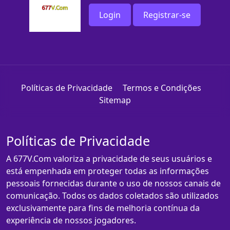
Login
Registrar-se
Políticas de Privacidade
Termos e Condições
Sitemap
Políticas de Privacidade
A 677V.Com valoriza a privacidade de seus usuários e
está empenhada em proteger todas as informações
pessoais fornecidas durante o uso de nossos canais de
comunicação. Todos os dados coletados são utilizados
exclusivamente para fins de melhoria contínua da
experiência de nossos jogadores.