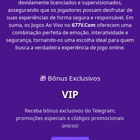
devidamente licenciados e supervisionados,
assegurando que os jogadores possam desfrutar de
suas experiências de forma segura e responsável. Em
suma, os Jogos Ao Vivo no
677V.Com
oferecem uma
combinação perfeita de emoção, interatividade e
segurança, tornando-os uma escolha ideal para quem
busca a verdadeira experiência de jogo online.
🎁 Bônus Exclusivos
VIP
Receba bônus exclusivos do Telegram,
promoções especiais e códigos promocionais
únicos!