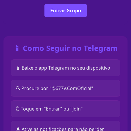
Entrar Grupo
📱 Como Seguir no Telegram
📱 Baixe o app Telegram no seu dispositivo
🔍 Procure por "@677V.ComOficial"
👆 Toque em "Entrar" ou "Join"
🔔 Ative as notificações para não perder