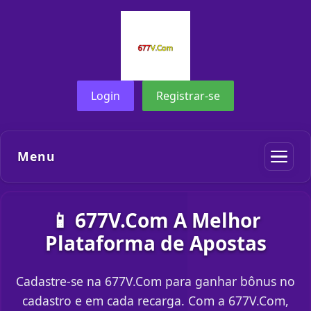
Login
Registrar-se
Menu
📱 677V.Com A Melhor
Plataforma de Apostas
Cadastre-se na 677V.Com para ganhar bônus no
cadastro e em cada recarga. Com a 677V.Com,