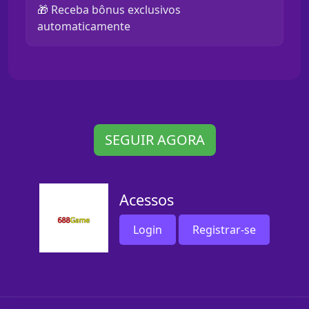
🎁 Receba bônus exclusivos
automaticamente
SEGUIR AGORA
Acessos
Login
Registrar-se