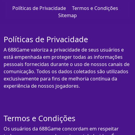
Políticas de Privacidade
Termos e Condições
Sitemap
Políticas de Privacidade
A 688Game valoriza a privacidade de seus usuários e
está empenhada em proteger todas as informações
pessoais fornecidas durante o uso de nossos canais de
comunicação. Todos os dados coletados são utilizados
exclusivamente para fins de melhoria contínua da
experiência de nossos jogadores.
Termos e Condições
Os usuários da 688Game concordam em respeitar