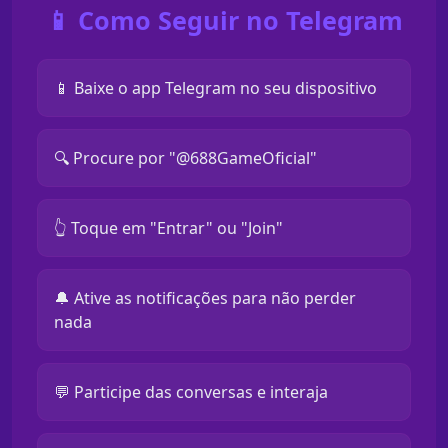
📱 Como Seguir no Telegram
📱 Baixe o app Telegram no seu dispositivo
🔍 Procure por "@688GameOficial"
👆 Toque em "Entrar" ou "Join"
🔔 Ative as notificações para não perder
nada
💬 Participe das conversas e interaja