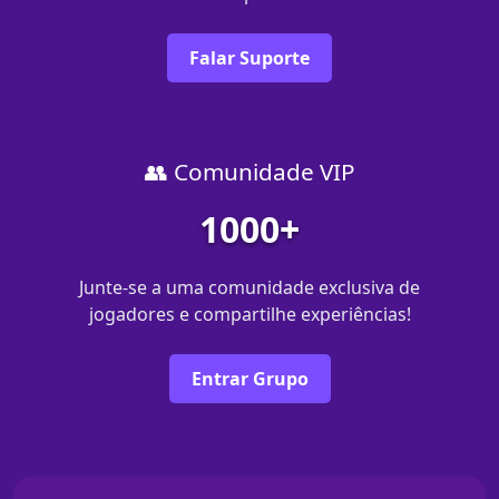
Falar Suporte
👥 Comunidade VIP
1000+
Junte-se a uma comunidade exclusiva de
jogadores e compartilhe experiências!
Entrar Grupo