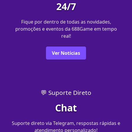
24/7
Fique por dentro de todas as novidades,
promoções e eventos da 688Game em tempo
real!
Ver Notícias
💬 Suporte Direto
Chat
Suporte direto via Telegram, respostas rápidas e
atendimento personalizado!