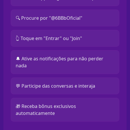
🔍 Procure por "@6BBbOficial"
👆 Toque em "Entrar" ou "Join"
🔔 Ative as notificações para não perder
nada
💬 Participe das conversas e interaja
🎁 Receba bônus exclusivos
automaticamente