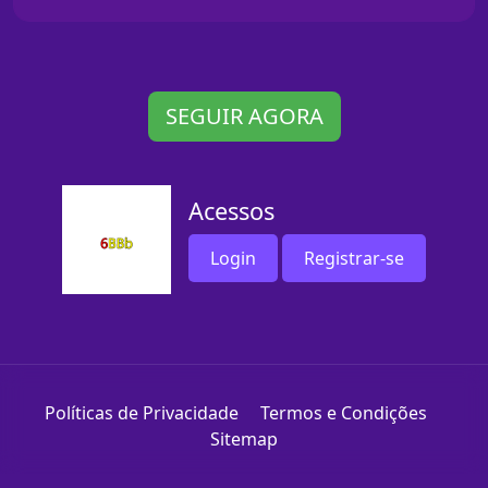
SEGUIR AGORA
Acessos
Login
Registrar-se
Políticas de Privacidade
Termos e Condições
Sitemap