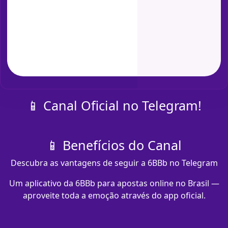
📱 Canal Oficial no Telegram!
📱 Benefícios do Canal
Descubra as vantagens de seguir a 6BBb no Telegram
Um aplicativo da 6BBb para apostas online no Brasil —
aproveite toda a emoção através do app oficial.