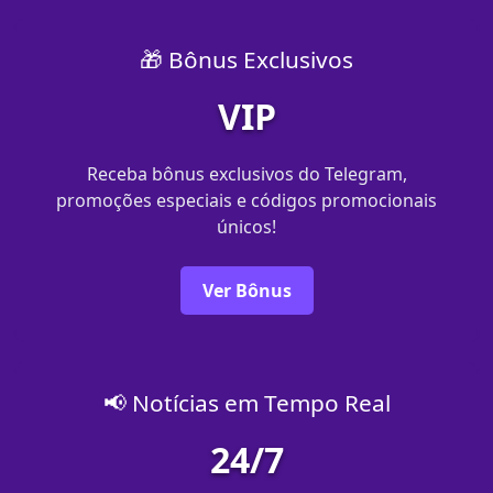
🎁 Bônus Exclusivos
VIP
Receba bônus exclusivos do Telegram,
promoções especiais e códigos promocionais
únicos!
Ver Bônus
📢 Notícias em Tempo Real
24/7