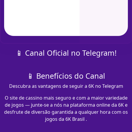
📱 Canal Oficial no Telegram!
📱 Benefícios do Canal
Descubra as vantagens de seguir a 6K no Telegram
O site de cassino mais seguro e com a maior variedade
de jogos — junte-se a nós na plataforma online da 6K e
desfrute de diversão garantida a qualquer hora com os
jogos da 6K Brasil .