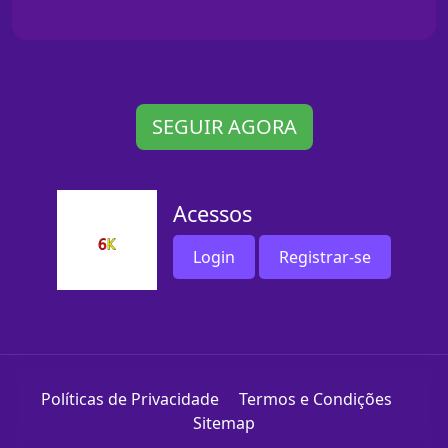
SEGUIR AGORA
Acessos
Login
Registrar-se
Políticas de Privacidade
Termos e Condições
Sitemap