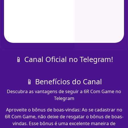
📱 Canal Oficial no Telegram!
📱 Benefícios do Canal
Descubra as vantagens de seguir a 6R Com Game no
Telegram
Aproveite o bônus de boas-vindas: Ao se cadastrar no
6R Com Game, não deixe de resgatar o bônus de boas-
vindas. Esse bônus é uma excelente maneira de