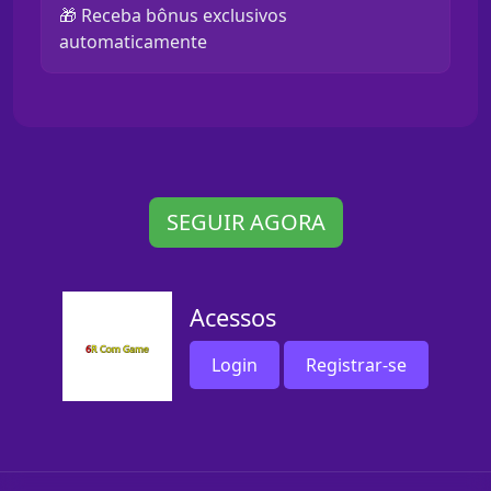
🎁 Receba bônus exclusivos
automaticamente
SEGUIR AGORA
Acessos
Login
Registrar-se