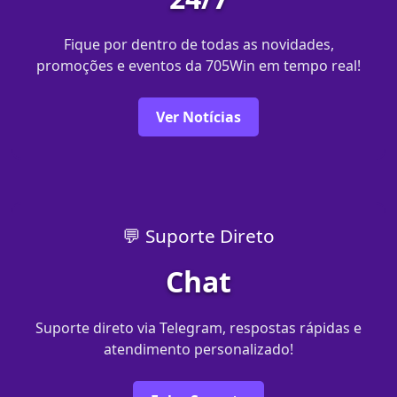
Fique por dentro de todas as novidades,
promoções e eventos da 705Win em tempo real!
Ver Notícias
💬 Suporte Direto
Chat
Suporte direto via Telegram, respostas rápidas e
atendimento personalizado!