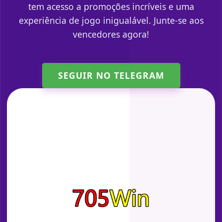
tem acesso a promoções incríveis e uma
experiência de jogo inigualável. Junte-se aos
vencedores agora!
SEGUIR NO TELEGRAM