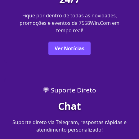
Fique por dentro de todas as novidades,
promoções e eventos da 7558Win.Com em
tempo real!
Ver Notícias
💬 Suporte Direto
Chat
Suporte direto via Telegram, respostas rápidas e
atendimento personalizado!