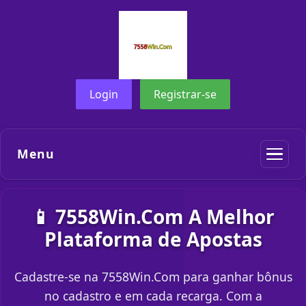
Login
Registrar-se
Menu
📱 7558Win.Com A Melhor
Plataforma de Apostas
Cadastre-se na 7558Win.Com para ganhar bônus
no cadastro e em cada recarga. Com a