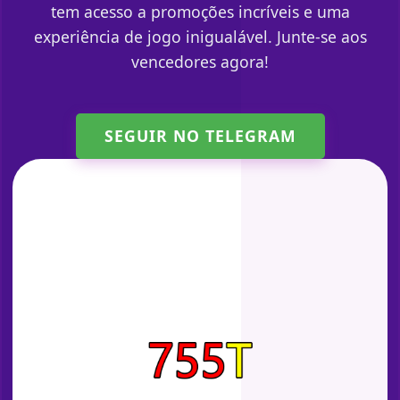
tem acesso a promoções incríveis e uma
experiência de jogo inigualável. Junte-se aos
vencedores agora!
SEGUIR NO TELEGRAM