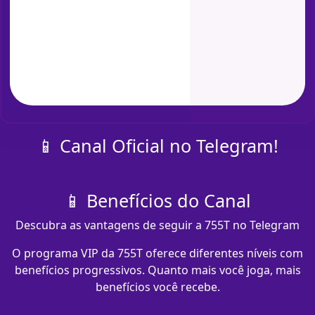
📱 Canal Oficial no Telegram!
📱 Benefícios do Canal
Descubra as vantagens de seguir a 755T no Telegram
O programa VIP da 755T oferece diferentes níveis com
benefícios progressivos. Quanto mais você joga, mais
benefícios você recebe.