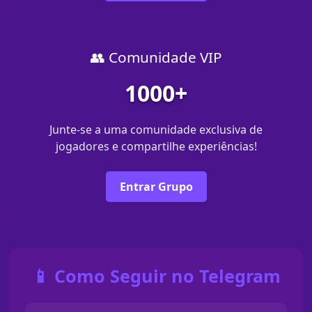
👥 Comunidade VIP
1000+
Junte-se a uma comunidade exclusiva de
jogadores e compartilhe experiências!
Entrar Grupo
📱 Como Seguir no Telegram