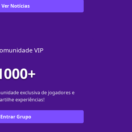
Ver Notícias
Comunidade VIP
1000+
unidade exclusiva de jogadores e
rtilhe experiências!
Entrar Grupo