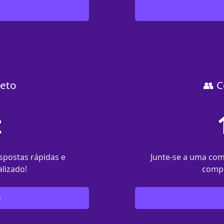
reto
👥 
t
espostas rápidas e
Junte-se a uma com
lizado!
compa
e