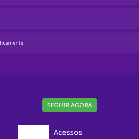
a
aticamente
SEGUIR AGORA
Acessos