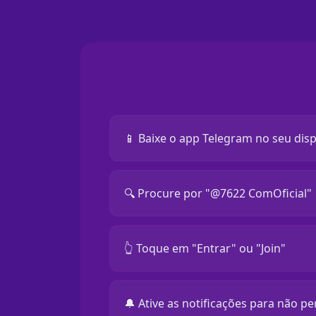
📱 Baixe o app Telegram no seu disp
🔍 Procure por "@7622 ComOficial"
👆 Toque em "Entrar" ou "Join"
🔔 Ative as notificações para não p