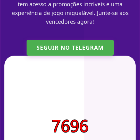
tem acesso a promoções incríveis e uma
experiência de jogo inigualável. Junte-se aos
vencedores agora!
SEGUIR NO TELEGRAM