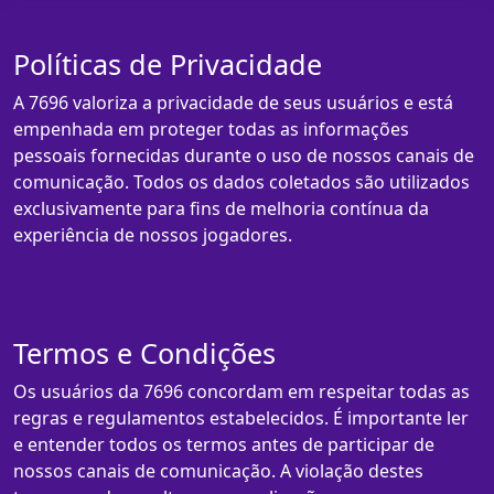
Políticas de Privacidade
A 7696 valoriza a privacidade de seus usuários e está
empenhada em proteger todas as informações
pessoais fornecidas durante o uso de nossos canais de
comunicação. Todos os dados coletados são utilizados
exclusivamente para fins de melhoria contínua da
experiência de nossos jogadores.
Termos e Condições
Os usuários da 7696 concordam em respeitar todas as
regras e regulamentos estabelecidos. É importante ler
e entender todos os termos antes de participar de
nossos canais de comunicação. A violação destes