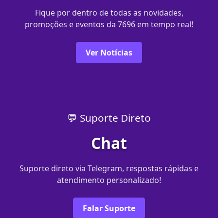
Fique por dentro de todas as novidades,
promoções e eventos da 7696 em tempo real!
Ver Notícias
💬 Suporte Direto
Chat
Suporte direto via Telegram, respostas rápidas e
atendimento personalizado!
Falar Suporte