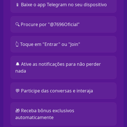
📱 Baixe o app Telegram no seu dispositivo
🔍 Procure por "@7696Oficial"
👆 Toque em "Entrar" ou "Join"
🔔 Ative as notificações para não perder
nada
💬 Participe das conversas e interaja
🎁 Receba bônus exclusivos
automaticamente