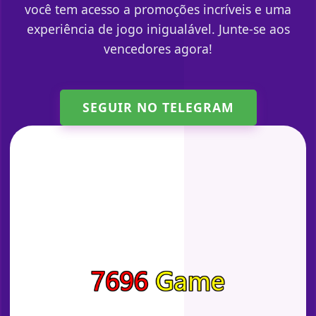
você tem acesso a promoções incríveis e uma
experiência de jogo inigualável. Junte-se aos
vencedores agora!
SEGUIR NO TELEGRAM