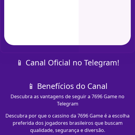
📱 Canal Oficial no Telegram!
📱 Benefícios do Canal
Descubra as vantagens de seguir a 7696 Game no
Telegram
Descubra por que o cassino da 7696 Game é a escolha
preferida dos jogadores brasileiros que buscam
qualidade, segurança e diversão.