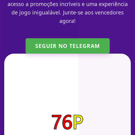
acesso a promoções incríveis e uma experiência
de jogo inigualável. Junte-se aos vencedores
agora!
SEGUIR NO TELEGRAM