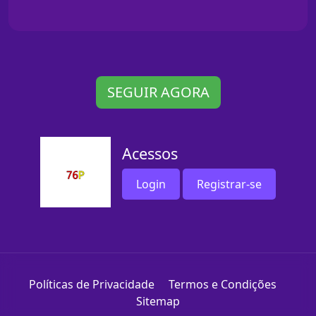
SEGUIR AGORA
Acessos
Login
Registrar-se
Políticas de Privacidade
Termos e Condições
Sitemap