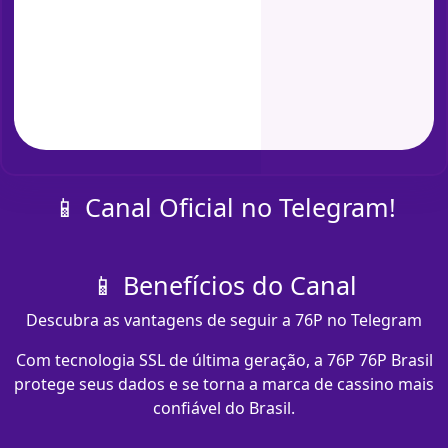
📱 Canal Oficial no Telegram!
📱 Benefícios do Canal
Descubra as vantagens de seguir a 76P no Telegram
Com tecnologia SSL de última geração, a 76P 76P Brasil
protege seus dados e se torna a marca de cassino mais
confiável do Brasil.